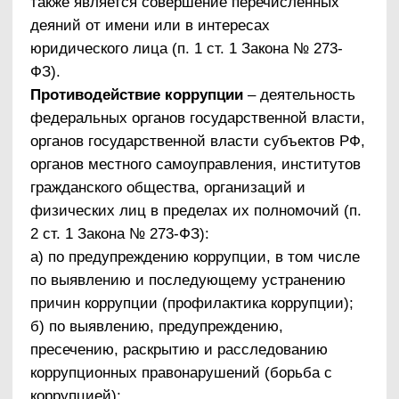
ценных бумаг, иного имущества, оказание ему
услуг имущественного характера,
предоставление иных имущественных прав за
совершение действий (бездействие) в
интересах дающего в связи с занимаемым
этим лицом служебным положением (ч. 1 ст.
204 УК РФ).
Комплаенс
– обеспечение соответствия
деятельности организации требованиям,
налагаемым на нее российским и зарубежным
законодательством, иными обязательными для
исполнения регулирующими документами, а
также создание в организации механизмов
анализа, выявления и оценки рисков
коррупционно опасных сфер деятельности и
обеспечение комплексной защиты организации.
3. Круг лиц, попадающих под действие
антикоррупционной политики
Настоящая антикоррупционная политика
разработана для использования в ООО «МРТ
Альянс». В организации антикоррупционная
политика может быть использована широким
кругом лиц.