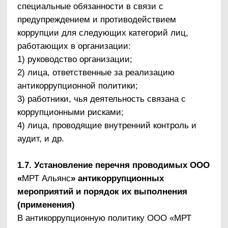
Оценку коррупционных рисков рекомендуется
проводить как на стадии разработки
антикоррупционной политики, так и после ее
утверждения на регулярной основе.
3.1. Порядок проведения оценки
коррупционных рисков
1) представить деятельность организации в
виде отдельных деловых операций, в каждой
из которых выделить составные элементы
(подпроцессы);
2) выделить «критические точки» для каждой
деловой операции, определить те элементы
(подпроцессы), при реализации которых
наиболее вероятно возникновение
коррупционных правонарушений;
3) для каждого подпроцесса, реализация
которого связана с коррупционным риском,
составить описание возможных коррупционных
правонарушений, включающее:
характеристику выгоды или преимущества,
которое может быть получено организацией
или ее отдельными работниками при
совершении «коррупционного