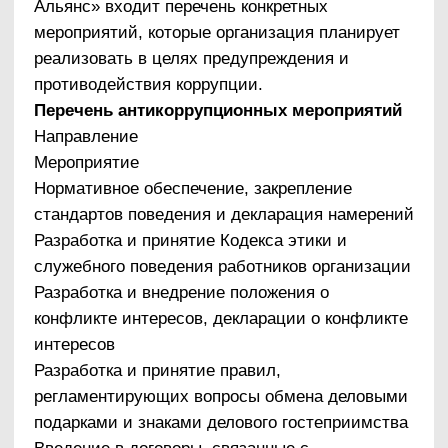
правонарушения»;
должности в организации, которые
являются «ключевыми» для совершения
коррупционного правонарушения, – участие
каких должностных лиц организации
необходимо, чтобы совершение
коррупционного правонарушения стало
возможным;
вероятные формы осуществления
коррупционных платежей;
4) на основании проведенного анализа
подготовить «карту коррупционных рисков
организации» − сводное описание
«критических точек» и возможных
коррупционных правонарушений;
5) сформировать перечень должностей,
связанных с высоким коррупционным риском. В
отношении работников, замещающих такие
должности, могут быть установлены
специальные антикоррупционные процедуры и
требования, например, регулярное заполнение
декларации о конфликте интересов;
6) разработать комплекс мер по устранению
или минимизации коррупционных рисков.