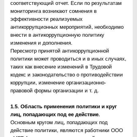
документов бухгалтерского учета
Регулярный контроль экономической
обоснованности расходов в сферах с высоким
коррупционным риском: обмен деловыми
подарками, представительские расходы,
благотворительные пожертвования,
вознаграждения внешним консультантам
Привлечение экспертов
Периодическое проведение внешнего аудита
Привлечение внешних независимых экспертов
при осуществлении хозяйственной
деятельности организации и организации
антикоррупционных мер
Оценка результатов проводимой
антикоррупционной работы и распространение
отчетных материалов
Проведение регулярной оценки результатов
работы по противодействию коррупции
Подготовка и распространение отчетных
материалов о проводимой работе и
достигнутых результатах в сфере
противодействия коррупции
2. Должностное лицо, ответственное за