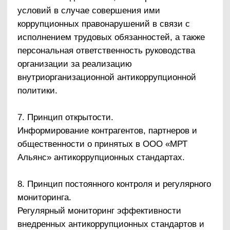
которых ее действие распространяется и на
других лиц, например, физических и (или)
юридических лиц, с которыми организация
вступает в иные договорные отношения. Эти
случаи, условия и обязательства также
закреплены в договорах, заключаемых
организацией с контрагентами.
1.6. Закрепление обязанностей работников
ООО «МРТ Альянс», связанных с
предупреждением и противодействием
коррупции
Обязанности работников организации в связи с
предупреждением и противодействием
коррупции:
воздерживаться от совершения и (или)
участия в совершении коррупционных
правонарушений в интересах или от имени
организации;
воздерживаться от поведения, которое
может быть истолковано окружающими как
готовность совершить или участвовать в
совершении коррупционного
правонарушения в интересах или от имени