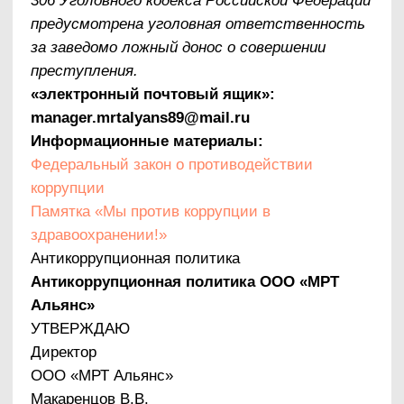
Альянс» разработана во исполнение подпункта
«б» пункта 25 Указа Президента от 02.04.2013
№ 309 «О мерах по реализации отдельных
положений Федерального закона «О
противодействии коррупции» и в соответствии
со статьей 13.3 Федерального закона от
25.12.2008 № 273-ФЗ «О противодействии
коррупции» (далее – Закон № 273-ФЗ).
Целью антикоррупционной политики ООО
«МРТ Альянс» является формирование единого
подхода к обеспечению работы по
профилактике и противодействию коррупции в
организации.
Задачами антикоррупционной политики ООО
«МРТ Альянс» являются:
– информирование работников о нормативно-
правовом обеспечении работы по
противодействию коррупции и ответственности
за совершение коррупционных
правонарушений;
– определение основных принципов
противодействия коррупции в организации;
– методическое обеспечение разработки и
реализации мер, направленных на