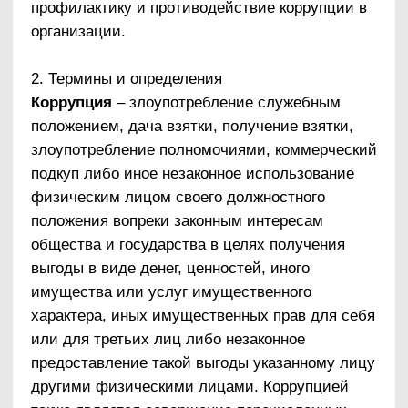
Контрагент
– любое российское или
иностранное юридическое или физическое
лицо, с которым организация вступает в
договорные отношения, за исключением
трудовых отношений.
Взятка
– получение должностным лицом,
иностранным должностным лицом либо
должностным лицом публичной
международной организации лично или через
посредника денег, ценных бумаг, иного
имущества либо в виде незаконных оказания
ему услуг имущественного характера,
предоставления иных имущественных прав за
совершение действий (бездействия) в пользу
взяткодателя или представляемых им лиц,
если такие действия (бездействие) входят в
служебные полномочия должностного лица
либо если оно в силу должностного положения
может способствовать таким действиям
(бездействию), а равно за общее
покровительство или попустительство по
службе.
Коммерческий подкуп
– незаконные передача
лицу, выполняющему управленческие функции
в коммерческой или иной организации, денег,