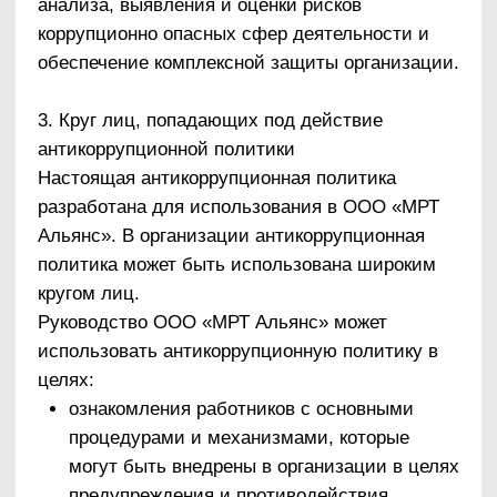
Разработка и выполнение комплекса
мероприятий, позволяющих снизить
вероятность вовлечения организации, ее
руководителей и сотрудников в коррупционную
деятельность, осуществляются с учетом
существующих в деятельности ООО «МРТ
Альянс» коррупционных рисков.
5. Принцип эффективности антикоррупционных
процедур.
Применение в ООО «МРТ Альянс» таких
антикоррупционных мероприятий, которые
имеют низкую стоимость, обеспечивают
простоту реализации и приносят значимый
результат.
6. Принцип ответственности и неотвратимости
наказания.
Неотвратимость наказания для работников
ООО «МРТ Альянс» вне зависимости от
занимаемой должности, стажа работы и иных
условий в случае совершения ими
коррупционных правонарушений в связи с
исполнением трудовых обязанностей, а также