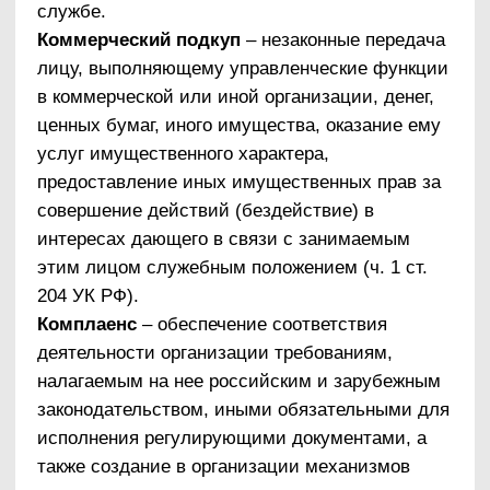
общепринятым нормам.
Соответствие реализуемых антикоррупционных
мероприятий Конституции РФ, заключенным
Российской Федерацией международным
договорам, законодательству Российской
Федерации и иным нормативным правовым
актам, применимым к организации.
2. Принцип личного примера руководства.
Ключевая роль руководства организации в
формировании культуры нетерпимости к
коррупции и в создании
внутриорганизационной системы
предупреждения и противодействия коррупции.
3. Принцип вовлеченности работников.
Информированность работников организации о
положениях антикоррупционного
законодательства и их активное участие в
формировании и реализации
антикоррупционных стандартов и процедур.
4. Принцип соразмерности антикоррупционных
процедур риску коррупции.