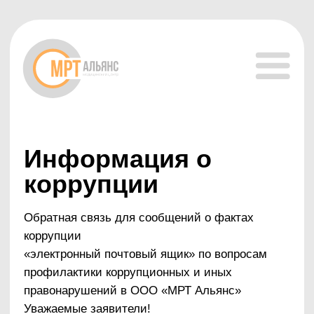
Информация о
коррупции
Обратная связь для сообщений о фактах
коррупции
«электронный почтовый ящик» по вопросам
профилактики коррупционных и иных
правонарушений в ООО «МРТ Альянс»
Уважаемые заявители!
В целях реализации антикоррупционных
мероприятий, проводимых в ООО «МРТ
Альянс», направленных на соблюдения
работниками ООО «МРТ Альянс», поведения,
формирования в Обществе нетерпимости к
коррупционному поведению в ООО «МРТ
Альянс» функционирует «электронный