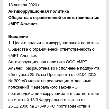
профилактику и противодействие коррупции в
организации.
2. Термины и определения
Коррупция
– злоупотребление служебным
положением, дача взятки, получение взятки,
злоупотребление полномочиями, коммерческий
подкуп либо иное незаконное использование
физическим лицом своего должностного
положения вопреки законным интересам
общества и государства в целях получения
выгоды в виде денег, ценностей, иного
имущества или услуг имущественного
характера, иных имущественных прав для себя
или для третьих лиц либо незаконное
предоставление такой выгоды указанному лицу
другими физическими лицами. Коррупцией
также является совершение перечисленных
деяний от имени или в интересах
юридического лица (п. 1 ст. 1 Закона № 273-
ФЗ).
Противодействие коррупции
– деятельность
федеральных органов государственной власти,
органов государственной власти субъектов РФ,