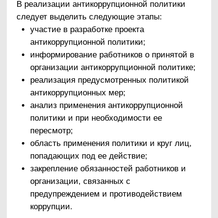
специальные обязанности в связи с
предупреждением и противодействием
коррупции для следующих категорий лиц,
работающих в организации:
1) руководство организации;
2) лица, ответственные за реализацию
антикоррупционной политики;
3) работники, чья деятельность связана с
коррупционными рисками;
4) лица, проводящие внутренний контроль и
аудит, и др.
1.7. Установление перечня проводимых ООО
«
МРТ Альянс
» антикоррупционных
мероприятий и порядок их выполнения
(применения)
В антикоррупционную политику ООО «МРТ
Альянс» входит перечень конкретных
мероприятий, которые организация планирует
реализовать в целях предупреждения и
противодействия коррупции.
Перечень антикоррупционных мероприятий
Направление
Мероприятие