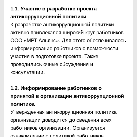
Нормативное обеспечение, закрепление
стандартов поведения и декларация намерений
Разработка и принятие Кодекса этики и
служебного поведения работников организации
Разработка и внедрение положения о
конфликте интересов, декларации о конфликте
интересов
Разработка и принятие правил,
регламентирующих вопросы обмена деловыми
подарками и знаками делового гостеприимства
Введение в договоры, связанные с
хозяйственной деятельностью организации,
стандартной антикоррупционной оговорки
Введение антикоррупционных положений в
трудовые договоры работников
Разработка и введение специальных
антикоррупционных процедур
Введение процедуры информирования
работниками работодателя о случаях
склонения их к совершению коррупционных
нарушений и порядка рассмотрения таких
сообщений, включая создание доступных
каналов передачи обозначенной информации
(механизмов «обратной связи», телефона