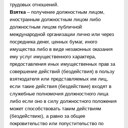
антикоррупционную политику ООО «МРТ
Альянс» в целях получения сведений:
о нормативно-правовом регулировании в
сфере противодействия коррупции и
ответственности за совершение
коррупционных правонарушений;
об обязанностях, которые могут быть
возложены на работников организации в
связи с реализацией антикоррупционных
мер.
Нормативное правовое обеспечение
Основополагающим нормативным правовым
актом в сфере борьбы с коррупцией является
Закон № 273-ФЗ.
Основные принципы противодействия
коррупции в организации
При создании системы мер противодействия
коррупции в ООО «МРТ Альянс»
администрация руководствовалась
следующими ключевыми принципами:
1. Принцип соответствия политики ООО «МРТ
Альянс» действующему законодательству и