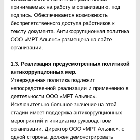
доверия и т. п.)
Введение процедуры информирования
работодателя о ставшей известной работнику
информации о случаях совершения
коррупционных правонарушений другими
работниками, контрагентами организации или
иными лицами и порядка рассмотрения таких
сообщений, включая создание доступных
каналов передачи обозначенной информации
(механизмов «обратной связи», телефона
доверия и т. п.)
Введение процедуры информирования
работниками работодателя о возникновении
конфликта интересов и порядка
урегулирования выявленного конфликта
интересов
Введение процедур защиты работников,
сообщивших о коррупционных
правонарушениях в деятельности организации,
от формальных и неформальных санкций
Ежегодное заполнение декларации о конфликте
интересов
Проведение периодической оценки
коррупционных рисков в целях выявления сфер