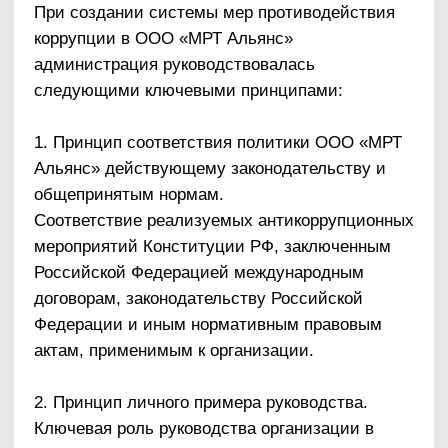
1.1. Участие в разработке проекта
антикоррупционной политики.
К разработке антикоррупционной политики
активно привлекался широкий круг работников
ООО «МРТ Альянс». Для этого обеспечивалось
информирование работников о возможности
участия в подготовке проекта. Также
проводились очные обсуждения и
консультации.
1.2. Информирование работников о
принятой в организации антикоррупционной
политике.
Утвержденная антикоррупционная политика
организации доводится до сведения всех
работников организации. Организуется
ознакомление с политикой работников,
принимаемых на работу в организацию, под
подпись. Обеспечивается возможность
беспрепятственного доступа работников к
тексту документа. Антикоррупционная политика
ООО «МРТ Альянс» размещена на сайте
организации.