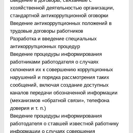
Такие меры рекомендуется разработать для
каждой «критической точки». В зависимости от
специфики конкретного бизнес-процесса такие
меры могут включать:
детальную регламентацию способа и
сроков совершения действий работником в
«критической точке»;
реинжиниринг функций, в том числе их
перераспределение между структурными
подразделениями внутри организации;
введение или расширение процессуальных
форм внешнего взаимодействия
работников организации (с
представителями контрагентов, органов
государственной власти и др.), например,
использование информационных
технологий в качестве приоритетного
направления для осуществления такого
взаимодействия;
установление дополнительных форм
отчетности работников о результатах
принятых решений;
введение ограничений, затрудняющих
осуществление коррупционных платежей, и