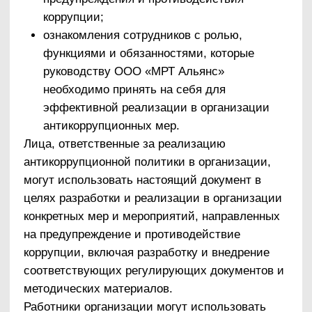
персональная ответственность руководства
организации за реализацию
внутриорганизационной антикоррупционной
политики.
7. Принцип открытости.
Информирование контрагентов, партнеров и
общественности о принятых в ООО «МРТ
Альянс» антикоррупционных стандартах.
8. Принцип постоянного контроля и регулярного
мониторинга.
Регулярный мониторинг эффективности
внедренных антикоррупционных стандартов и
процедур, а также контроля их исполнения.
Антикоррупционная политика ООО «МРТ
Альянс»
1. Общие подходы к разработке и
реализации антикоррупционной политики.
Антикоррупционная политика ООО «МРТ
Альянс» (далее – политика) представляет
собой комплекс взаимосвязанных принципов,