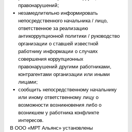
пресечению или расследованию
коррупционных преступлений, включая
оперативно-разыскные мероприятия;
проведение оценки результатов
антикоррупционной работы ООО «МРТ
Альянс».
3. Оценка коррупционных рисков.
Цель оценки коррупционных рисков –
определение конкретных деловых операций в
деятельности ООО «МРТ Альянс», при
реализации которых наиболее высока
вероятность совершения работниками
организации коррупционных правонарушений
как в целях получения личной выгоды, так и в
целях получения выгоды организацией.
Оценка коррупционных рисков является
важнейшим элементом антикоррупционной
политики. Она позволяет обеспечить
соответствие реализуемых антикоррупционных
мероприятий специфике деятельности
организации и рационально использовать
ресурсы, направляемые на проведение работы
по профилактике коррупции.