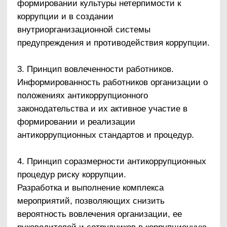
1.3. Реализация предусмотренных политикой
антикоррупционных мер.
Утвержденная политика подлежит
непосредственной реализации и применению в
деятельности ООО «МРТ Альянс».
Исключительно большое значение на этой
стадии имеет поддержка антикоррупционных
мероприятий и инициатив руководством
организации. Директор ООО «МРТ Альянс», с
одной стороны, должен демонстрировать
личный пример соблюдения
антикоррупционных стандартов поведения, а с
другой стороны, выступать гарантом
выполнения в организации антикоррупционных
правил и процедур.
1.4. Анализ применения антикоррупционной
политики и при необходимости ее
пересмотр.
В ООО «МРТ Альянс» проводится регулярный
мониторинг хода и эффективности реализации
антикоррупционной политики. В частности,
должностное лицо или структурное
подразделение организации, на которое