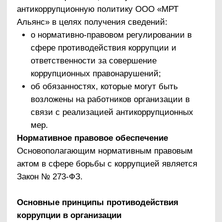
процедур и конкретных мероприятий,
направленных на профилактику и пресечение
коррупционных правонарушений в
деятельности организации.
Антикоррупционная политика ООО «МРТ
Альянс» обязательна для исполнения всеми
работниками ООО «МРТ Альянс».
В реализации антикоррупционной политики
следует выделить следующие этапы:
участие в разработке проекта
антикоррупционной политики;
информирование работников о принятой в
организации антикоррупционной политике;
реализация предусмотренных политикой
антикоррупционных мер;
анализ применения антикоррупционной
политики и при необходимости ее
пересмотр;
область применения политики и круг лиц,
попадающих под ее действие;
закрепление обязанностей работников и
организации, связанных с
предупреждением и противодействием
коррупции.