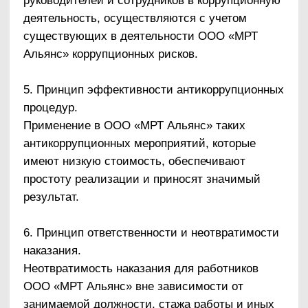
возложены функции по предупреждению и
противодействию коррупции, ежегодно
представляет руководству организации
соответствующий отчет. Если по результатам
мониторинга возникают сомнения в
эффективности реализуемых
антикоррупционных мероприятий, необходимо
внести в антикоррупционную политику
изменения и дополнения.
Пересмотр принятой антикоррупционной
политики может проводиться и в иных случаях,
таких как внесение изменений в Трудовой
кодекс и законодательство о противодействии
коррупции, изменение организационно-
правовой формы организации и т. д.
1.5. Область применения политики и круг
лиц, попадающих под ее действие.
Основным кругом лиц, попадающих под
действие политики, являются работники ООО
«МРТ Альянс», находящиеся с ней в трудовых
отношениях, вне зависимости от занимаемой
должности и выполняемых функций. Однако
политика закрепляет случаи и условия, при