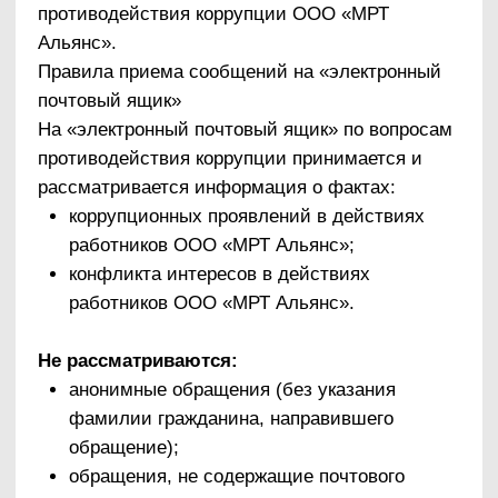
фамилии гражданина, направившего
обращение);
обращения, не содержащие почтового
адреса, по которому должен быть
направлен ответ;
обращения, не касающиеся коррупционных
действий работников и руководителей ООО
«МРТ Альянс».
Конфиденциальность обращения
гарантируется.
Время приема обращений на «электронный
почтовый ящик»:
Прием обращений на «электронный почтовый
ящик» осуществляется ежедневно, кроме
выходных и праздничных дней, по
следующему графику:
с понедельника по четверг – с 9.00 до 18.00
часов;
в пятницу с 9.00 до 16.45 часов.
*
Обращаем внимание на то, что статьей
306 Уголовного кодекса Российской Федерации
предусмотрена уголовная ответственность
за заведомо ложный донос о совершении
преступления.