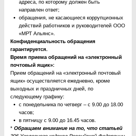
«электронный почтовый ящик»:
manager.mrtalyans89@mail.ru
Информационные материалы:
Федеральный закон о противодействии
коррупции
Памятка «Мы против коррупции в
здравоохранении!»
Антикоррупционная политика
Антикоррупционная политика ООО «МРТ
Альянс»
УТВЕРЖДАЮ
Директор
ООО «МРТ Альянс»
Макаренцов В.В.
18 января 2020 г.
Антикоррупционная политика
Общества с ограниченной ответственностью
«МРТ Альянс»
Введение
1. Цели и задачи антикоррупционной политики
Общества с ограниченной ответственностью
«МРТ Альянс».
Антикоррупционная политика ООО «МРТ