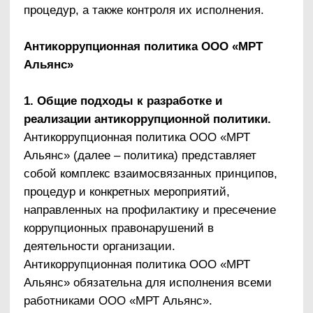
организации;
незамедлительно информировать
непосредственного руководителя / лицо,
ответственное за реализацию
антикоррупционной политики / руководство
организации о случаях склонения
работника к совершению коррупционных
правонарушений;
незамедлительно информировать
непосредственного начальника / лицо,
ответственное за реализацию
антикоррупционной политики / руководство
организации о ставшей известной
работнику информации о случаях
совершения коррупционных
правонарушений другими работниками,
контрагентами организации или иными
лицами;
сообщить непосредственному начальнику
или иному ответственному лицу о
возможности возникновения либо о
возникшем у работника конфликте
интересов.
В ООО «МРТ Альянс» установлены