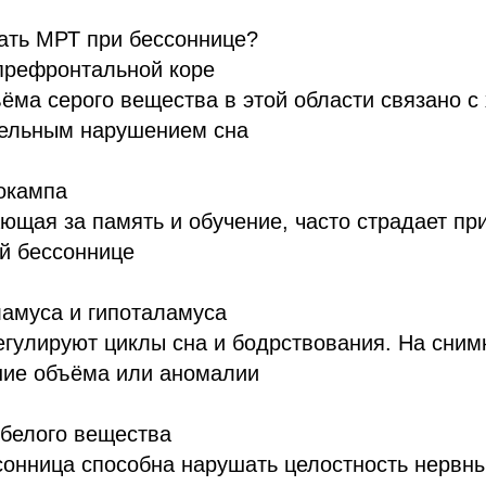
ать МРТ при бессоннице?
 префронтальной коре
ма серого вещества в этой области связано с
тельным нарушением сна
окампа
ающая за память и обучение, часто страдает пр
й бессоннице
ламуса и гипоталамуса
егулируют циклы сна и бодрствования. На сним
ие объёма или аномалии
 белого вещества
онница способна нарушать целостность нервны