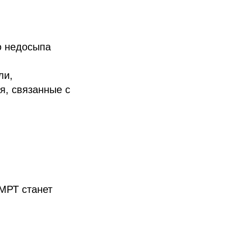
о недосыпа
ли,
я, связанные с
 МРТ станет