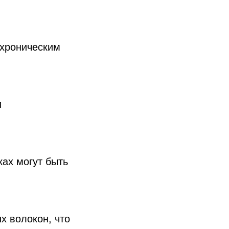
 хроническим
и
ках могут быть
х волокон, что