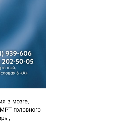
я в мозге,
 МРТ головного
оры,